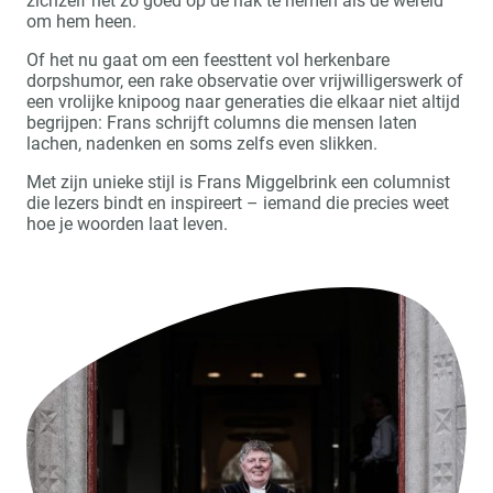
zichzelf net zo goed op de hak te nemen als de wereld
om hem heen.
Of het nu gaat om een feesttent vol herkenbare
dorpshumor, een rake observatie over vrijwilligerswerk of
een vrolijke knipoog naar generaties die elkaar niet altijd
begrijpen: Frans schrijft columns die mensen laten
lachen, nadenken en soms zelfs even slikken.
Met zijn unieke stijl is Frans Miggelbrink een columnist
die lezers bindt en inspireert – iemand die precies weet
hoe je woorden laat leven.